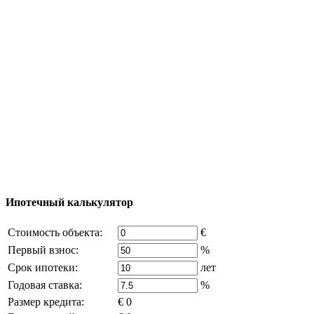
Тур за недвижимостью
Процесс покупки
Карта Турции
Добавить объект
© 2011 - 2026 Официальный сайт компании
Excluzival Group Все права защищены (All rights
reserved) - использование материалов сайта
возможно только с письменного разрешения
владельца компании и активная ссылка на
excluzival.ru
Часть контента на сайте заимствована из открытых
источников, если вы являетесь правообладателем и считаете,
что это нарушает ваши права - напишите нам.
Ипотечный калькулятор
Стоимость объекта:
€
Первый взнос:
%
Срок ипотеки:
лет
Годовая ставка:
%
Размер кредита:
€ 0