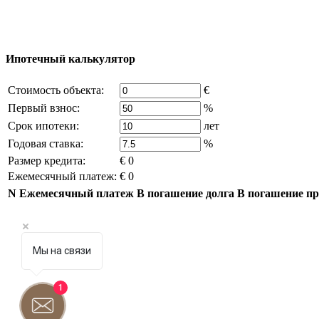
© 2011 - 2026 Официальный сайт компании Excluzival
владельца компании и активная ссылка на
excluzival.
Часть контента на сайте заимствована из открытых и
Ипотечный калькулятор
Стоимость объекта:
€
Первый взнос:
%
Срок ипотеки:
лет
Годовая ставка:
%
Размер кредита:
€ 0
Ежемесячный платеж:
€ 0
N
Ежемесячный платеж
В погашение долга
В погашение п
Мы на связи
1