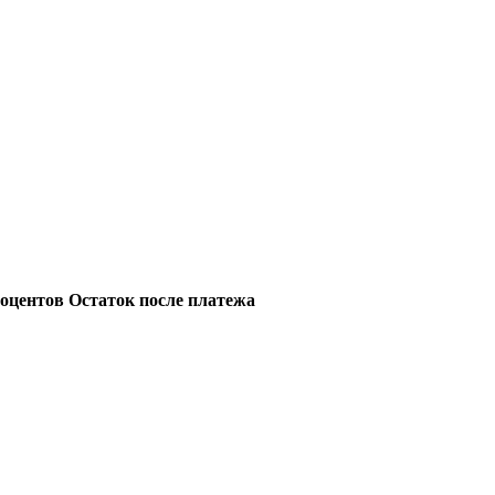
 Group Все права защищены (All rights reserved) - использовани
ru
сточников, если вы являетесь правообладателем и считаете, что 
роцентов
Остаток после платежа