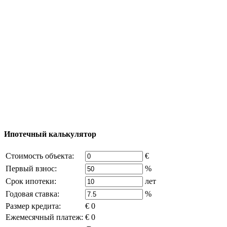
Карта Турции
Добавить объект
© 2011 - 2026 Официальный сайт компании
Excluzival Group Все права защищены (All rights
reserved) - использование материалов сайта
возможно только с письменного разрешения
владельца компании и активная ссылка на
excluzival.ru
Часть контента на сайте заимствована из открытых
источников, если вы являетесь правообладателем и считаете,
что это нарушает ваши права - напишите нам.
Ипотечный калькулятор
Стоимость объекта:
€
Первый взнос:
%
Срок ипотеки:
лет
Годовая ставка:
%
Размер кредита:
€ 0
Ежемесячный платеж:
€ 0