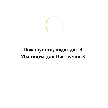
Комплекс на берегу моря
В пятизвездочном отельном комплексе в Кушадасы
Тип сделки:
Продажа
Город:
Кушадасы
Тип:
Апартаменты
2
2
Площадь:
от 40 м
до 75 м
До моря:
0 м
Цена продажи:
от 95 000 до 390 000 €
Пожалуйста, подождите!
Мы ищем для Вас лучшее!