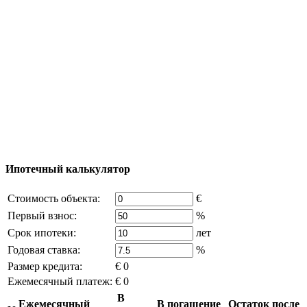
Добавить объект
© 2011 - 2026 Официальный сайт компании
Excluzival Group Все права защищены (All rights
reserved) - использование материалов сайта
возможно только с письменного разрешения
владельца компании и активная ссылка на
excluzival.ru
Часть контента на сайте заимствована из открытых
источников, если вы являетесь правообладателем и считаете,
что это нарушает ваши права - напишите нам.
Ипотечный калькулятор
Стоимость объекта:
€
Первый взнос:
%
Срок ипотеки:
лет
Годовая ставка:
%
Размер кредита:
€ 0
Ежемесячный платеж:
€ 0
В
Ежемесячный
В погашение
Остаток после