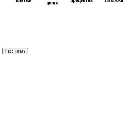
платеж
процентов
платежа
долга
Рассчитать