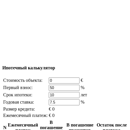
Добавить объект
© 2011 - 2026 Официальный сайт компании
Excluzival Group Все права защищены (All rights
reserved) - использование материалов сайта
возможно только с письменного разрешения
владельца компании и активная ссылка на
excluzival.ru
Часть контента на сайте заимствована из открытых
источников, если вы являетесь правообладателем и считаете,
что это нарушает ваши права - напишите нам.
Ипотечный калькулятор
Стоимость объекта:
€
Первый взнос:
%
Срок ипотеки:
лет
Годовая ставка:
%
Размер кредита:
€ 0
Ежемесячный платеж:
€ 0
В
Ежемесячный
В погашение
Остаток после
N
погашение