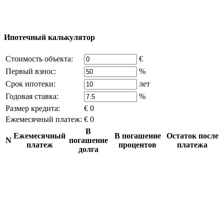
источников, если вы являетесь правообладателем и считаете,
что это нарушает ваши права - напишите нам.
Ипотечный калькулятор
Стоимость объекта:
€
Первый взнос:
%
Срок ипотеки:
лет
Годовая ставка:
%
Размер кредита:
€ 0
Ежемесячный платеж:
€ 0
В
Ежемесячный
В погашение
Остаток после
N
погашение
платеж
процентов
платежа
долга