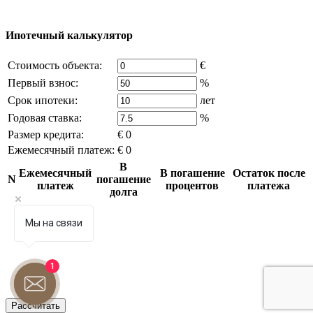
что это нарушает ваши права - напишите нам.
Ипотечный калькулятор
Стоимость объекта:
€
Первый взнос:
%
Срок ипотеки:
лет
Годовая ставка:
%
Размер кредита:
€ 0
Ежемесячный платеж:
€ 0
В
Ежемесячный
В погашение
Остаток после
N
погашение
платеж
процентов
платежа
долга
Мы на связи
1
Рассчитать