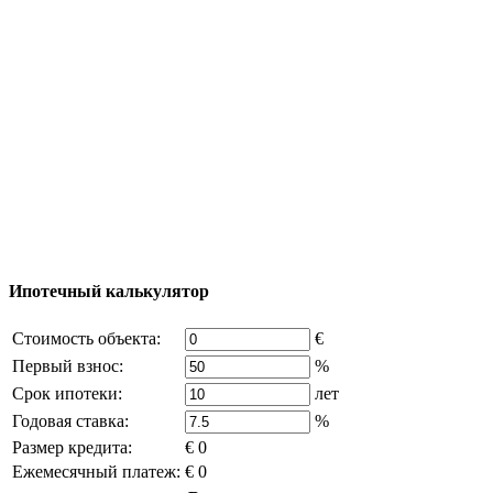
Карта Турции
Добавить объект
© 2011 - 2026 Официальный сайт компании
Excluzival Group Все права защищены (All rights
reserved) - использование материалов сайта
возможно только с письменного разрешения
владельца компании и активная ссылка на
excluzival.ru
Часть контента на сайте заимствована из открытых
источников, если вы являетесь правообладателем и считаете,
что это нарушает ваши права - напишите нам.
Ипотечный калькулятор
Стоимость объекта:
€
Первый взнос:
%
Срок ипотеки:
лет
Годовая ставка:
%
Размер кредита:
€ 0
Ежемесячный платеж:
€ 0