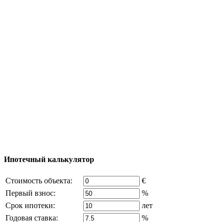
Тур за недвижимостью
Процесс покупки
Карта Турции
Добавить объект
© 2011 - 2026 Официальный сайт компании
Excluzival Group Все права защищены (All rights
reserved) - использование материалов сайта
возможно только с письменного разрешения
владельца компании и активная ссылка на
excluzival.ru
Часть контента на сайте заимствована из открытых
источников, если вы являетесь правообладателем и считаете,
что это нарушает ваши права - напишите нам.
Ипотечный калькулятор
Стоимость объекта:
€
Первый взнос:
%
Срок ипотеки:
лет
Годовая ставка:
%