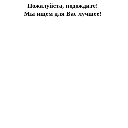
Пожалуйста, подождите!
Мы ищем для Вас лучшее!
Что изменилось для водителей в
Турции: обзор новых штрафов за
нарушение ПДД