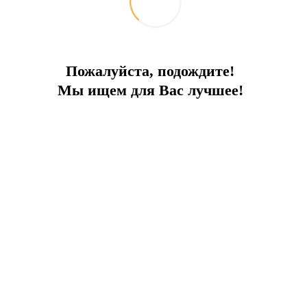
official statements
Краткий обзор
•
•
•
частных долгов,
доказанных
официальными
Пожалуйста, подождите!
документами
Мы ищем для Вас лучшее!
Signed application
form
•
•
•
Подписанное
заявление - анкета
*0fficial translation of all documents into Turkish is required.
*Официальный перевод всех документов на турецкий
требуется.
Краткий перечень необходимых документов от заявителя: