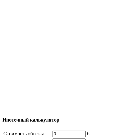
Туризм
Полезная информация
Тур за недвижимостью
Процесс покупки
Карта Турции
Добавить объект
© 2011 - 2026 Официальный сайт компании
Excluzival Group Все права защищены (All rights
reserved) - использование материалов сайта
возможно только с письменного разрешения
владельца компании и активная ссылка на
excluzival.ru
Часть контента на сайте заимствована из открытых
источников, если вы являетесь правообладателем и считаете,
что это нарушает ваши права - напишите нам.
Ипотечный калькулятор
Стоимость объекта:
€