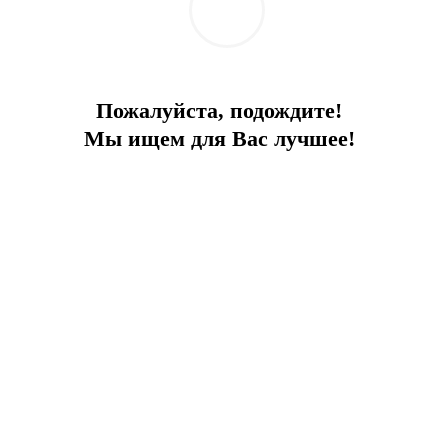
Что изменилось для водителей в
Пожалуйста, подождите!
Турции: обзор новых штрафов за
Мы ищем для Вас лучшее!
нарушение ПДД
2026-05-13
Жизнь