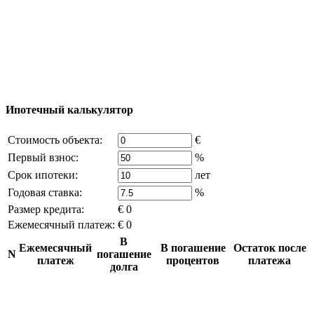
Excluzival Group Все права защищены (All rights
reserved) - использование материалов сайта
возможно только с письменного разрешения
владельца компании и активная ссылка на
excluzival.ru
Часть контента на сайте заимствована из открытых
источников, если вы являетесь правообладателем и считаете,
что это нарушает ваши права - напишите нам.
Ипотечный калькулятор
Стоимость объекта:
€
Первый взнос:
%
Срок ипотеки:
лет
Годовая ставка:
%
Размер кредита:
€ 0
Ежемесячный платеж:
€ 0
В
Ежемесячный
В погашение
Остаток после
N
погашение
платеж
процентов
платежа
долга