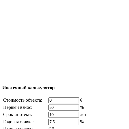
Тур за недвижимостью
Процесс покупки
Карта Турции
Добавить объект
© 2011 - 2026 Официальный сайт компании
Excluzival Group Все права защищены (All rights
reserved) - использование материалов сайта
возможно только с письменного разрешения
владельца компании и активная ссылка на
excluzival.ru
Часть контента на сайте заимствована из открытых
источников, если вы являетесь правообладателем и считаете,
что это нарушает ваши права - напишите нам.
Ипотечный калькулятор
Стоимость объекта:
€
Первый взнос:
%
Срок ипотеки:
лет
Годовая ставка:
%
Размер кредита:
€ 0