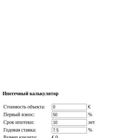
Тур за недвижимостью
Процесс покупки
Карта Турции
Добавить объект
© 2011 - 2026 Официальный сайт компании
Excluzival Group Все права защищены (All rights
reserved) - использование материалов сайта
возможно только с письменного разрешения
владельца компании и активная ссылка на
excluzival.ru
Часть контента на сайте заимствована из открытых
источников, если вы являетесь правообладателем и считаете,
что это нарушает ваши права - напишите нам.
Ипотечный калькулятор
Стоимость объекта:
€
Первый взнос:
%
Срок ипотеки:
лет
Годовая ставка:
%
Размер кредита:
€ 0