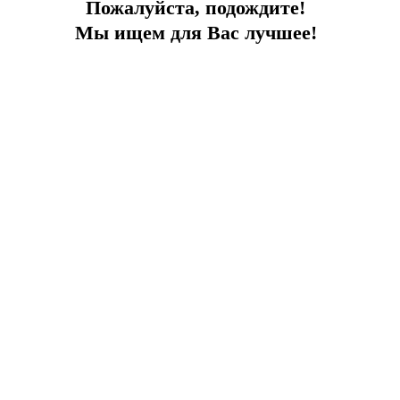
Пожалуйста, подождите!
Мы ищем для Вас лучшее!
Что изменилось для водителей в
Турции: обзор новых штрафов за
нарушение ПДД
2026-05-13
Жизнь