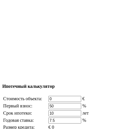
Тур за недвижимостью
Процесс покупки
Карта Турции
Добавить объект
© 2011 - 2026 Официальный сайт компании
Excluzival Group Все права защищены (All rights
reserved) - использование материалов сайта
возможно только с письменного разрешения
владельца компании и активная ссылка на
excluzival.ru
Часть контента на сайте заимствована из открытых
источников, если вы являетесь правообладателем и считаете,
что это нарушает ваши права - напишите нам.
Ипотечный калькулятор
Стоимость объекта:
€
Первый взнос:
%
Срок ипотеки:
лет
Годовая ставка:
%
Размер кредита:
€ 0