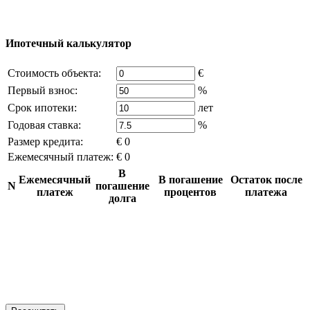
источников, если вы являетесь правообладателем и считаете,
что это нарушает ваши права - напишите нам.
Ипотечный калькулятор
Стоимость объекта:
€
Первый взнос:
%
Срок ипотеки:
лет
Годовая ставка:
%
Размер кредита:
€ 0
Ежемесячный платеж:
€ 0
В
Ежемесячный
В погашение
Остаток после
N
погашение
платеж
процентов
платежа
долга