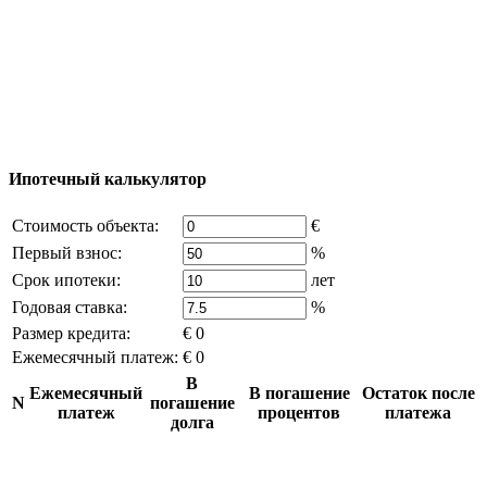
Excluzival Group Все права защищены (All rights
reserved) - использование материалов сайта
возможно только с письменного разрешения
владельца компании и активная ссылка на
excluzival.ru
Часть контента на сайте заимствована из открытых
источников, если вы являетесь правообладателем и считаете,
что это нарушает ваши права - напишите нам.
Ипотечный калькулятор
Стоимость объекта:
€
Первый взнос:
%
Срок ипотеки:
лет
Годовая ставка:
%
Размер кредита:
€ 0
Ежемесячный платеж:
€ 0
В
Ежемесячный
В погашение
Остаток после
N
погашение
платеж
процентов
платежа
долга