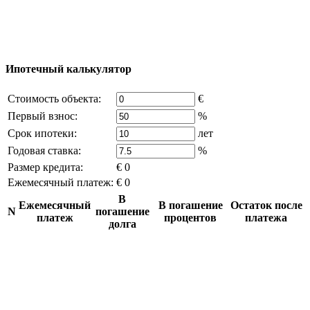
владельца компании и активная ссылка на
excluzival.ru
Часть контента на сайте заимствована из открытых
источников, если вы являетесь правообладателем и считаете,
что это нарушает ваши права - напишите нам.
Ипотечный калькулятор
Стоимость объекта:
€
Первый взнос:
%
Срок ипотеки:
лет
Годовая ставка:
%
Размер кредита:
€ 0
Ежемесячный платеж:
€ 0
В
Ежемесячный
В погашение
Остаток после
N
погашение
платеж
процентов
платежа
долга