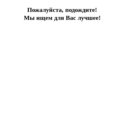
66 метров экстрима и полный спектр
Пожалуйста, подождите!
удовольствий
Мы ищем для Вас лучшее!
2026-06-08
Путешествия и отдых