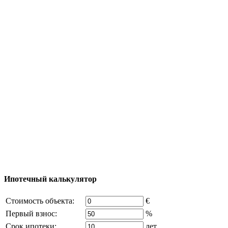
Полезная информация
Тур за недвижимостью
Процесс покупки
Карта Турции
Добавить объект
© 2011 - 2026 Официальный сайт компании
Excluzival Group Все права защищены (All rights
reserved) - использование материалов сайта
возможно только с письменного разрешения
владельца компании и активная ссылка на
excluzival.ru
Часть контента на сайте заимствована из открытых
источников, если вы являетесь правообладателем и считаете,
что это нарушает ваши права - напишите нам.
Ипотечный калькулятор
Стоимость объекта:
€
Первый взнос:
%
Срок ипотеки:
лет