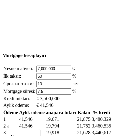
Nesne Ekle
© 2011 - 2026 Excluzival Group resmi web sitesi Tüm
hakları saklıdır - site materyallerinin kullanımı yalnızca
şirket sahibinin yazılı izni ve siteye aktif bağlantı ile
mümkündür.
excluzival.ru
Telif hakkı sahibiyseniz ve bunun haklarınızı ihlal ettiğini
düşünüyorsanız, sitedeki içeriğin bir kısmı açık kaynaklardan ödünç
alınmıştır - bize yazın.
Mortgage hesaplayıcı
Nesne maliyeti:
€
İlk taksit:
%
Срок ипотеки:
лет
Mortgage süresi:
%
Kredi miktarı:
€ 3,500,000
Aylık ödeme:
€ 41,546
Ödeme
Aylık ödeme
anapara tutarı
Kalan
% kredi
1
41,546
19,671
21,875
3,480,329
2
41,546
19,794
21,752
3,460,535
3
41,546
19,918
21,628
3,440,617