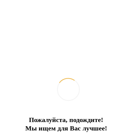
Bodrum'da satılık şirin otel
Uygun lokasyon. Plaja 50 metre
İlçe:
Bodrum
Bir tür
Otel
Denize
50 m
Fiyat
6 000 000 €
Пожалуйста, подождите!
Мы ищем для Вас лучшее!