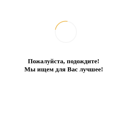
Пожалуйста, подождите!
Bodrum'da satılık şirin otel
Мы ищем для Вас лучшее!
Uygun lokasyon. Plaja 50 metre
İlçe:
Bodrum
Bir tür
Otel
Denize
50 m
Fiyat
6 000 000 €