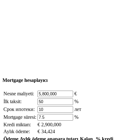
Satın alma süreci
Türkiye haritası
Nesne Ekle
© 2011 - 2026 Excluzival Group resmi web sitesi Tüm
hakları saklıdır - site materyallerinin kullanımı yalnızca
şirket sahibinin yazılı izni ve siteye aktif bağlantı ile
mümkündür.
excluzival.ru
Telif hakkı sahibiyseniz ve bunun haklarınızı ihlal ettiğini
düşünüyorsanız, sitedeki içeriğin bir kısmı açık kaynaklardan ödünç
alınmıştır - bize yazın.
Mortgage hesaplayıcı
Nesne maliyeti:
€
İlk taksit:
%
Срок ипотеки:
лет
Mortgage süresi:
%
Kredi miktarı:
€ 2,900,000
Aylık ödeme:
€ 34,424
Ödeme
Aylık ödeme
anapara tutarı
Kalan
% kredi