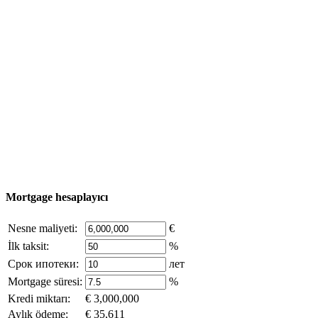
Emlak Turu
Satın alma süreci
Türkiye haritası
Nesne Ekle
© 2011 - 2026 Excluzival Group resmi web sitesi Tüm
hakları saklıdır - site materyallerinin kullanımı yalnızca
şirket sahibinin yazılı izni ve siteye aktif bağlantı ile
mümkündür.
excluzival.ru
Telif hakkı sahibiyseniz ve bunun haklarınızı ihlal ettiğini
düşünüyorsanız, sitedeki içeriğin bir kısmı açık kaynaklardan ödünç
alınmıştır - bize yazın.
Mortgage hesaplayıcı
Nesne maliyeti:
€
İlk taksit:
%
Срок ипотеки:
лет
Mortgage süresi:
%
Kredi miktarı:
€ 3,000,000
Aylık ödeme:
€ 35,611