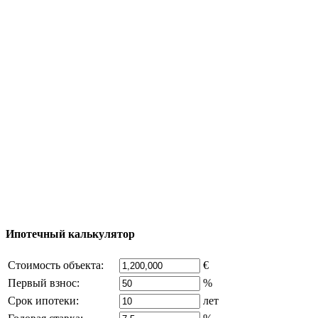
Полезная информация
Тур за недвижимостью
Процесс покупки
Карта Турции
Добавить объект
© 2011 - 2026 Официальный сайт компании
Excluzival Group Все права защищены (All rights
reserved) - использование материалов сайта
возможно только с письменного разрешения
владельца компании и активная ссылка на
excluzival.ru
Часть контента на сайте заимствована из открытых
источников, если вы являетесь правообладателем и считаете,
что это нарушает ваши права - напишите нам.
Ипотечный калькулятор
Стоимость объекта:
€
Первый взнос:
%
Срок ипотеки:
лет