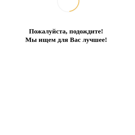
Пожалуйста, подождите!
Мы ищем для Вас лучшее!
 едва ли ни самый элитный проект жилого и отельного комплекс
оектированных по всем канонам конфиденциальности… Здесь Вы 
виллы утопают в зелени и цветах, а со всех четырёх сторон от
строена специальная пристань для яхт на 150 мест. Чтобы защити
ме того, с другой стороны склона был спроектирован бутик-о