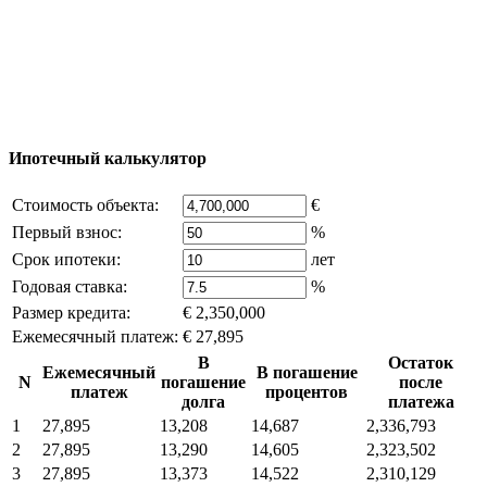
reserved) - использование материалов сайта
возможно только с письменного разрешения
владельца компании и активная ссылка на
excluzival.ru
Часть контента на сайте заимствована из открытых
источников, если вы являетесь правообладателем и считаете,
что это нарушает ваши права - напишите нам.
Ипотечный калькулятор
Стоимость объекта:
€
Первый взнос:
%
Срок ипотеки:
лет
Годовая ставка:
%
Размер кредита:
€ 2,350,000
Ежемесячный платеж:
€ 27,895
В
Остаток
Ежемесячный
В погашение
N
погашение
после
платеж
процентов
долга
платежа
1
27,895
13,208
14,687
2,336,793
2
27,895
13,290
14,605
2,323,502
3
27,895
13,373
14,522
2,310,129