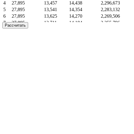
4
27,895
13,457
14,438
2,296,673
5
27,895
13,541
14,354
2,283,132
6
27,895
13,625
14,270
2,269,506
7
27,895
13,711
14,184
2,255,796
Рассчитать
8
27,895
13,796
14,099
2,242,000
9
27,895
13,883
14,012
2,228,117
10
27,895
13,969
13,926
2,214,148
11
27,895
14,057
13,838
2,200,091
12
27,895
14,144
13,751
2,185,947
13
27,895
14,233
13,662
2,171,714
14
27,895
14,322
13,573
2,157,392
15
27,895
14,411
13,484
2,142,981
16
27,895
14,501
13,394
2,128,480
17
27,895
14,592
13,303
2,113,888
18
27,895
14,683
13,212
2,099,204
19
27,895
14,775
13,120
2,084,429
20
27,895
14,867
13,028
2,069,562
21
27,895
14,960
12,935
2,054,602
22
27,895
15,054
12,841
2,039,548
23
27,895
15,148
12,747
2,024,400