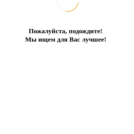
Пожалуйста, подождите!
Мы ищем для Вас лучшее!
едственной близости!
дая со своей огороженной территорией, личным бассейном и сад
На участке находится сад 250м2, бассейн 32м2 и парковка на 2 
окойном и обжитом районе. Наш проект выгодно отличается от 
дится в близости к популярным пляжам Lara Beach, удостоенных 
ак Terra City (6 км) и аэропорту (8 км).
вижимости, характерные для жилых комплексах.