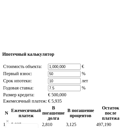
© 2011 - 2026 Официальный сайт компании
Excluzival Group Все права защищены (All rights
reserved) - использование материалов сайта
возможно только с письменного разрешения
владельца компании и активная ссылка на
excluzival.ru
Часть контента на сайте заимствована из открытых
источников, если вы являетесь правообладателем и считаете,
что это нарушает ваши права - напишите нам.
Ипотечный калькулятор
Стоимость объекта:
€
Первый взнос:
%
Срок ипотеки:
лет
Годовая ставка:
%
Размер кредита:
€ 500,000
Ежемесячный платеж:
€ 5,935
В
Остаток
Ежемесячный
В погашение
N
погашение
после
платеж
процентов
долга
платежа
1
5,935
2,810
3,125
497,190