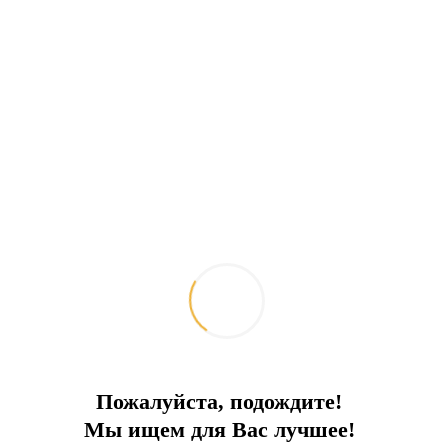
Исторический центр Бодрума: 5 км.
Стоимость растет с каждым этапом
строительства. Пожалуйста, уточняйте
актуальную стоимость на момент вашего
обращения к нам!
Беспроцентная рассрочка на 12 месяцев.
Первый взнос — 50%.
Сдача: март 2027.
Отправить запрос
Добавить к сравнению
Ипотечный калькулятор
Поделиться:
Похожие объекты
Пожалуйста, подождите!
Мы ищем для Вас лучшее!