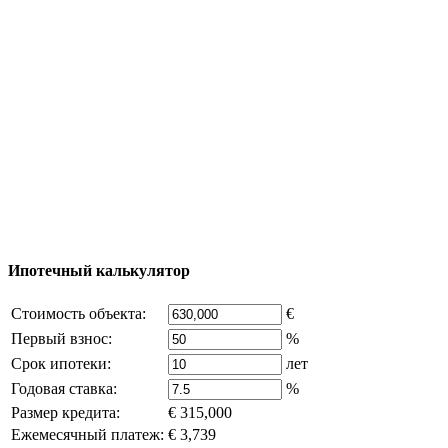
Процесс покупки
Карта Турции
Добавить объект
© 2011 - 2026 Официальный сайт компании
Excluzival Group Все права защищены (All rights
reserved) - использование материалов сайта
возможно только с письменного разрешения
владельца компании и активная ссылка на
excluzival.ru
Часть контента на сайте заимствована из открытых
источников, если вы являетесь правообладателем и считаете,
что это нарушает ваши права - напишите нам.
Ипотечный калькулятор
Стоимость объекта:
€
Первый взнос:
%
Срок ипотеки:
лет
Годовая ставка:
%
Размер кредита:
€ 315,000
Ежемесячный платеж:
€ 3,739