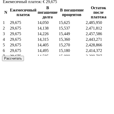
Ежемесячный платеж:
€ 29,675
В
Остаток
Ежемесячный
В погашение
N
погашение
после
платеж
процентов
долга
платежа
1
29,675
14,050
15,625
2,485,950
2
29,675
14,138
15,537
2,471,812
3
29,675
14,226
15,449
2,457,586
4
29,675
14,315
15,360
2,443,271
5
29,675
14,405
15,270
2,428,866
6
29,675
14,495
15,180
2,414,372
7
29,675
14,585
15,090
2,399,787
Рассчитать
8
29,675
14,676
14,999
2,385,110
9
29,675
14,768
14,907
2,370,342
10
29,675
14,860
14,815
2,355,482
11
29,675
14,953
14,722
2,340,529
12
29,675
15,047
14,628
2,325,482
13
29,675
15,141
14,534
2,310,341
14
29,675
15,235
14,440
2,295,106
15
29,675
15,331
14,344
2,279,775
16
29,675
15,426
14,249
2,264,349
17
29,675
15,523
14,152
2,248,826