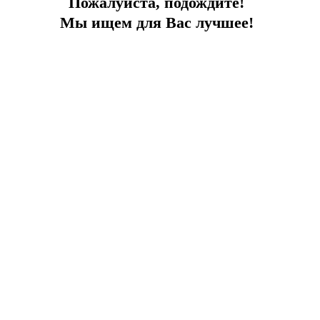
Пожалуйста, подождите!
Мы ищем для Вас лучшее!
Море на расстоянии одного шага
Рядом с пляжем, на расстоянии вытянутой руки
Город:
Бодрум
Тип
Вилла
Площадь
256
До моря
0 м
Цена
4 700 000 €