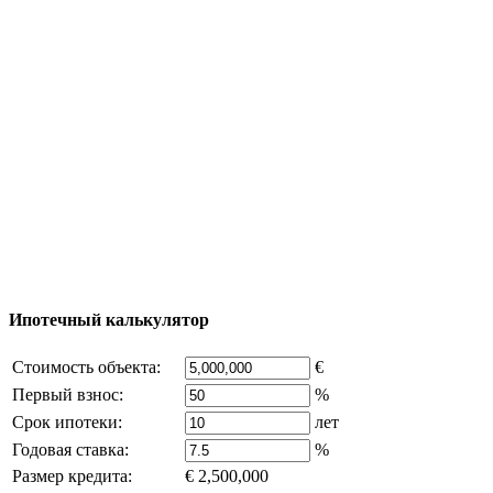
Тур за недвижимостью
Процесс покупки
Карта Турции
Добавить объект
© 2011 - 2026 Официальный сайт компании
Excluzival Group Все права защищены (All rights
reserved) - использование материалов сайта
возможно только с письменного разрешения
владельца компании и активная ссылка на
excluzival.ru
Часть контента на сайте заимствована из открытых
источников, если вы являетесь правообладателем и считаете,
что это нарушает ваши права - напишите нам.
Ипотечный калькулятор
Стоимость объекта:
€
Первый взнос:
%
Срок ипотеки:
лет
Годовая ставка:
%
Размер кредита:
€ 2,500,000