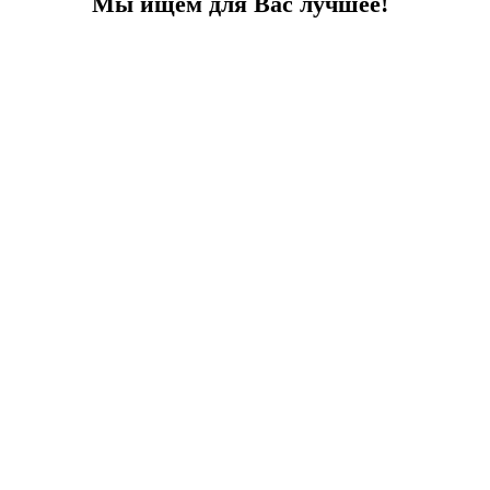
Мы ищем для Вас лучшее!
Ваш идеальный отдых
Центральное расположение, 200 м до пляжа, частный бассейн
Город:
Бодрум
Тип
Вилла
Площадь
500
До моря
200 м