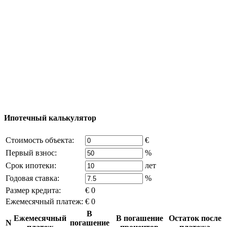
Добавить объект
© 2011 - 2026 Официальный сайт компании
Excluzival Group Все права защищены (All rights
reserved) - использование материалов сайта
возможно только с письменного разрешения
владельца компании и активная ссылка на
excluzival.ru
Часть контента на сайте заимствована из открытых
источников, если вы являетесь правообладателем и считаете,
что это нарушает ваши права - напишите нам.
Ипотечный калькулятор
Стоимость объекта:
€
Первый взнос:
%
Срок ипотеки:
лет
Годовая ставка:
%
Размер кредита:
€ 0
Ежемесячный платеж:
€ 0
В
Ежемесячный
В погашение
Остаток после
N
погашение