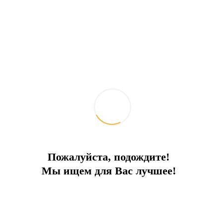
зависимости от сезона, срока аренды,
заполняемости и прочих условий. Пожалуйста,
уточняйте стоимость на ваши даты отдельно!
Отправить запрос
Добавить к сравнению
Ипотечный калькулятор
Поделиться:
Похожие объекты
Пожалуйста, подождите!
Мы ищем для Вас лучшее!