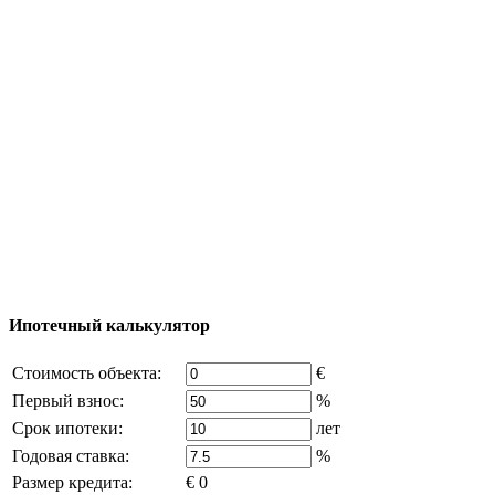
Тур за недвижимостью
Процесс покупки
Карта Турции
Добавить объект
© 2011 - 2026 Официальный сайт компании
Excluzival Group Все права защищены (All rights
reserved) - использование материалов сайта
возможно только с письменного разрешения
владельца компании и активная ссылка на
excluzival.ru
Часть контента на сайте заимствована из открытых
источников, если вы являетесь правообладателем и считаете,
что это нарушает ваши права - напишите нам.
Ипотечный калькулятор
Стоимость объекта:
€
Первый взнос:
%
Срок ипотеки:
лет
Годовая ставка:
%
Размер кредита:
€ 0