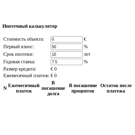
Часть контента на сайте заимствована из открытых
источников, если вы являетесь правообладателем и считаете,
что это нарушает ваши права - напишите нам.
Ипотечный калькулятор
Стоимость объекта:
€
Первый взнос:
%
Срок ипотеки:
лет
Годовая ставка:
%
Размер кредита:
€ 0
Ежемесячный платеж:
€ 0
В
Ежемесячный
В погашение
Остаток после
N
погашение
платеж
процентов
платежа
долга