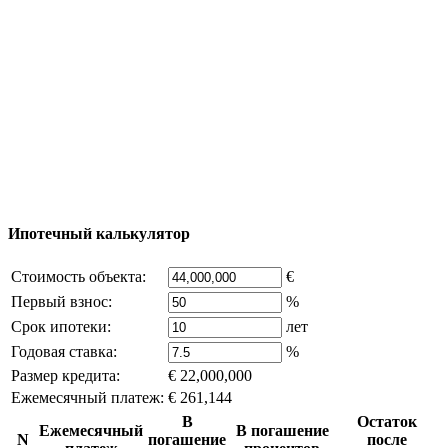
Добавить объект
© 2011 - 2026 Официальный сайт компании
Excluzival Group Все права защищены (All rights
reserved) - использование материалов сайта
возможно только с письменного разрешения
владельца компании и активная ссылка на
excluzival.ru
Часть контента на сайте заимствована из открытых
источников, если вы являетесь правообладателем и считаете,
что это нарушает ваши права - напишите нам.
Ипотечный калькулятор
Стоимость объекта:
€
Первый взнос:
%
Срок ипотеки:
лет
Годовая ставка:
%
Размер кредита:
€ 22,000,000
Ежемесячный платеж:
€ 261,144
В
Остаток
Ежемесячный
В погашение
N
погашение
после