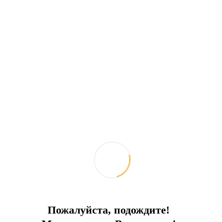
Расстояние до аэропорта:
35 км
ПРЕИМУЩЕСТВА ОБЪЕКТА:
На берегу моря
В очень
природном районе
Представляем эксклюзивное предложение —
перспективный земельный участок площадью
42 622 м² в живописном и экологически чистом
районе Бодрума. Объект расположен
напрямую на побережье с доступом к морю.
Ключевые характеристики:
Площадь:
42 622 м²
Расположение:
Первая линия моря,
Пожалуйста, подождите!
природный район Бодрума