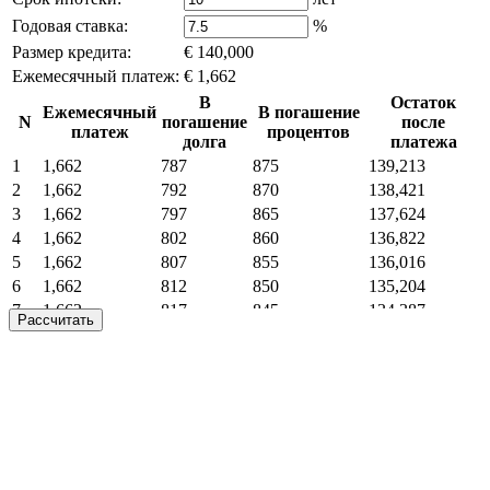
Годовая ставка:
%
Размер кредита:
€ 140,000
Ежемесячный платеж:
€ 1,662
В
Остаток
Ежемесячный
В погашение
N
погашение
после
платеж
процентов
долга
платежа
1
1,662
787
875
139,213
2
1,662
792
870
138,421
3
1,662
797
865
137,624
4
1,662
802
860
136,822
5
1,662
807
855
136,016
6
1,662
812
850
135,204
7
1,662
817
845
134,387
Рассчитать
8
1,662
822
840
133,565
9
1,662
827
835
132,737
10
1,662
832
830
131,905
11
1,662
838
824
131,067
12
1,662
843
819
130,225
13
1,662
848
814
129,376
14
1,662
853
809
128,523