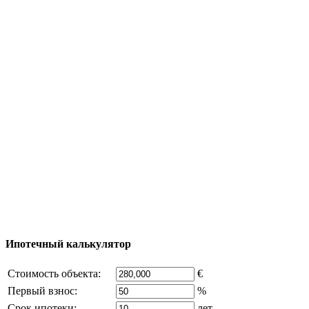
Полезная информация
Тур за недвижимостью
Процесс покупки
Карта Турции
Добавить объект
© 2011 - 2026 Официальный сайт компании
Excluzival Group Все права защищены (All rights
reserved) - использование материалов сайта
возможно только с письменного разрешения
владельца компании и активная ссылка на
excluzival.ru
Часть контента на сайте заимствована из открытых
источников, если вы являетесь правообладателем и считаете,
что это нарушает ваши права - напишите нам.
Ипотечный калькулятор
Стоимость объекта:
€
Первый взнос:
%
Срок ипотеки:
лет