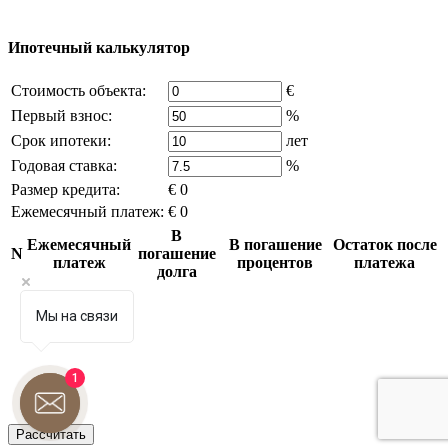
что это нарушает ваши права - напишите нам.
Ипотечный калькулятор
Стоимость объекта:
€
Первый взнос:
%
Срок ипотеки:
лет
Годовая ставка:
%
Размер кредита:
€ 0
Ежемесячный платеж:
€ 0
В
Ежемесячный
В погашение
Остаток после
N
погашение
платеж
процентов
платежа
долга
Мы на связи
1
Рассчитать