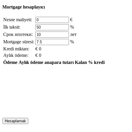
Mortgage hesaplayıcı
Nesne maliyeti:
€
İlk taksit:
%
Срок ипотеки:
лет
Mortgage süresi:
%
Kredi miktarı:
€ 0
Aylık ödeme:
€ 0
Ödeme
Aylık ödeme
anapara tutarı
Kalan
% kredi
Hesaplamak