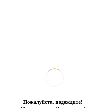
Яхты миллиардеров у берегов Бодрума
2026-07-21
Интересное
Пожалуйста, подождите!