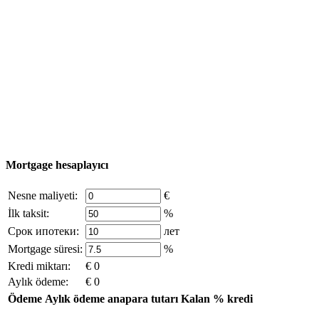
Türkiye haritası
Nesne Ekle
© 2011 - 2026 Excluzival Group resmi web sitesi Tüm
hakları saklıdır - site materyallerinin kullanımı yalnızca
şirket sahibinin yazılı izni ve siteye aktif bağlantı ile
mümkündür.
excluzival.ru
Telif hakkı sahibiyseniz ve bunun haklarınızı ihlal ettiğini
düşünüyorsanız, sitedeki içeriğin bir kısmı açık kaynaklardan ödünç
alınmıştır - bize yazın.
Mortgage hesaplayıcı
Nesne maliyeti:
€
İlk taksit:
%
Срок ипотеки:
лет
Mortgage süresi:
%
Kredi miktarı:
€ 0
Aylık ödeme:
€ 0
Ödeme
Aylık ödeme
anapara tutarı
Kalan
% kredi