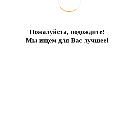
Пожалуйста, подождите!
ды TYHA в номинации "Лучшая марина года для суп
Мы ищем для Вас лучшее!
Турции в 2020г!
ии