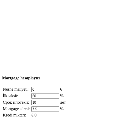
Emlak Turu
Satın alma süreci
Türkiye haritası
Nesne Ekle
© 2011 - 2026 Excluzival Group resmi web sitesi Tüm
hakları saklıdır - site materyallerinin kullanımı yalnızca
şirket sahibinin yazılı izni ve siteye aktif bağlantı ile
mümkündür.
excluzival.ru
Telif hakkı sahibiyseniz ve bunun haklarınızı ihlal ettiğini
düşünüyorsanız, sitedeki içeriğin bir kısmı açık kaynaklardan ödünç
alınmıştır - bize yazın.
Mortgage hesaplayıcı
Nesne maliyeti:
€
İlk taksit:
%
Срок ипотеки:
лет
Mortgage süresi:
%
Kredi miktarı:
€ 0