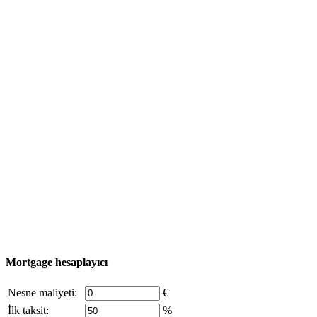
Yatçılık
Turizm
Kullanışlı bilgi
Emlak Turu
Satın alma süreci
Türkiye haritası
Nesne Ekle
© 2011 - 2026 Excluzival Group resmi web sitesi Tüm
hakları saklıdır - site materyallerinin kullanımı yalnızca
şirket sahibinin yazılı izni ve siteye aktif bağlantı ile
mümkündür.
excluzival.ru
Telif hakkı sahibiyseniz ve bunun haklarınızı ihlal ettiğini
düşünüyorsanız, sitedeki içeriğin bir kısmı açık kaynaklardan ödünç
alınmıştır - bize yazın.
Mortgage hesaplayıcı
Nesne maliyeti:
€
İlk taksit:
%