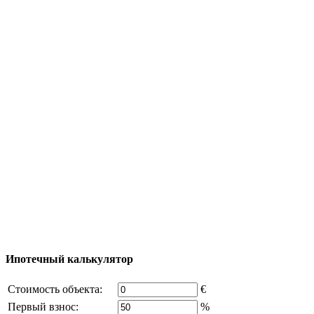
Туризм
Полезная информация
Тур за недвижимостью
Процесс покупки
Карта Турции
Добавить объект
© 2011 - 2026 Официальный сайт компании
Excluzival Group Все права защищены (All rights
reserved) - использование материалов сайта
возможно только с письменного разрешения
владельца компании и активная ссылка на
excluzival.ru
Часть контента на сайте заимствована из открытых
источников, если вы являетесь правообладателем и считаете,
что это нарушает ваши права - напишите нам.
Ипотечный калькулятор
Стоимость объекта:
€
Первый взнос:
%