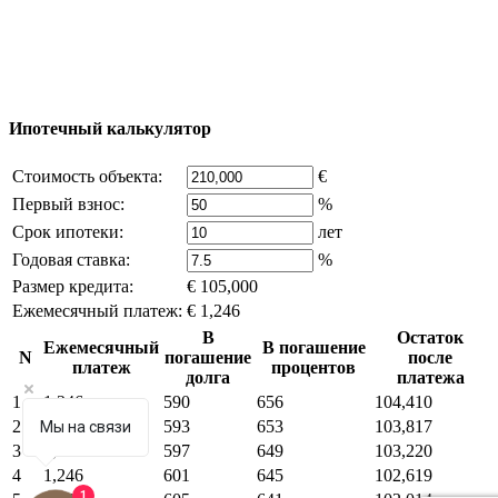
возможно только с письменного разрешения
владельца компании и активная ссылка на
excluzival.ru
Часть контента на сайте заимствована из открытых
источников, если вы являетесь правообладателем и считаете,
что это нарушает ваши права - напишите нам.
Ипотечный калькулятор
Стоимость объекта:
€
Первый взнос:
%
Срок ипотеки:
лет
Годовая ставка:
%
Размер кредита:
€ 105,000
Ежемесячный платеж:
€ 1,246
В
Остаток
Ежемесячный
В погашение
N
погашение
после
платеж
процентов
долга
платежа
1
1,246
590
656
104,410
2
1,246
593
653
103,817
Мы на связи
3
1,246
597
649
103,220
4
1,246
601
645
102,619
1