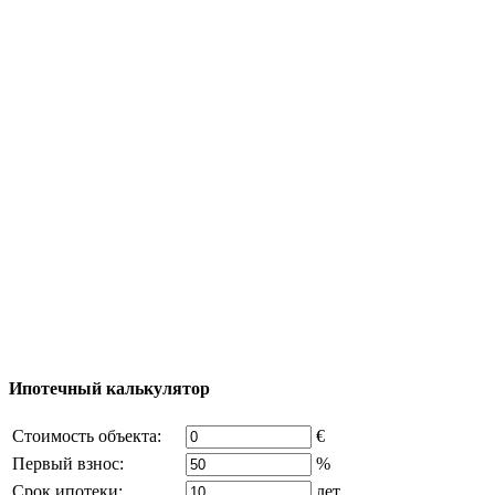
Полезная информация
Тур за недвижимостью
Процесс покупки
Карта Турции
Добавить объект
© 2011 - 2026 Официальный сайт компании
Excluzival Group Все права защищены (All rights
reserved) - использование материалов сайта
возможно только с письменного разрешения
владельца компании и активная ссылка на
excluzival.ru
Часть контента на сайте заимствована из открытых
источников, если вы являетесь правообладателем и считаете,
что это нарушает ваши права - напишите нам.
Ипотечный калькулятор
Стоимость объекта:
€
Первый взнос:
%
Срок ипотеки:
лет