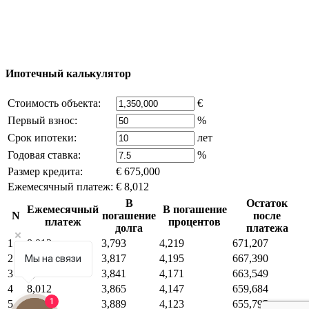
владельца компании и активная ссылка на
excluzival.ru
Часть контента на сайте заимствована из открытых
источников, если вы являетесь правообладателем и считаете,
что это нарушает ваши права - напишите нам.
Ипотечный калькулятор
Стоимость объекта:
€
Первый взнос:
%
Срок ипотеки:
лет
Годовая ставка:
%
Размер кредита:
€ 675,000
Ежемесячный платеж:
€ 8,012
В
Остаток
Ежемесячный
В погашение
N
погашение
после
платеж
процентов
долга
платежа
1
8,012
3,793
4,219
671,207
2
8,012
3,817
4,195
667,390
Мы на связи
3
8,012
3,841
4,171
663,549
4
8,012
3,865
4,147
659,684
1
5
8,012
3,889
4,123
655,795