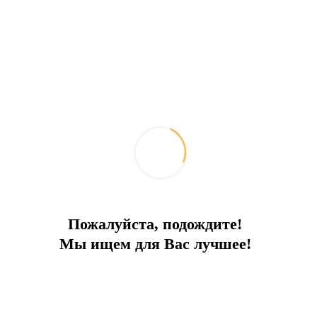
Отдых, который запомнится
Бильярд, хамам, сауна и приватный бассейн
Тип сделки:
Аренда
Город:
Калкан
Тип:
Вилла
2
Площадь:
150 м
До моря:
1 км
Цена аренды:
4 200 € за неделю
Пожалуйста, подождите!
Мы ищем для Вас лучшее!