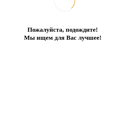
Пожалуйста, подождите!
Мы ищем для Вас лучшее!
етику и комфорт с современным архитектурным стилем. Апартамен
ый сад или террасу для каждой квартиры.