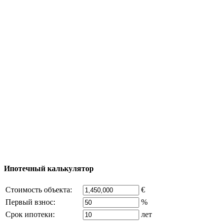
Полезная информация
Тур за недвижимостью
Процесс покупки
Карта Турции
Добавить объект
© 2011 - 2026 Официальный сайт компании
Excluzival Group Все права защищены (All rights
reserved) - использование материалов сайта
возможно только с письменного разрешения
владельца компании и активная ссылка на
excluzival.ru
Часть контента на сайте заимствована из открытых
источников, если вы являетесь правообладателем и считаете,
что это нарушает ваши права - напишите нам.
Ипотечный калькулятор
Стоимость объекта:
€
Первый взнос:
%
Срок ипотеки:
лет