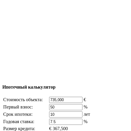
Тур за недвижимостью
Процесс покупки
Карта Турции
Добавить объект
© 2011 - 2026 Официальный сайт компании
Excluzival Group Все права защищены (All rights
reserved) - использование материалов сайта
возможно только с письменного разрешения
владельца компании и активная ссылка на
excluzival.ru
Часть контента на сайте заимствована из открытых
источников, если вы являетесь правообладателем и считаете,
что это нарушает ваши права - напишите нам.
Ипотечный калькулятор
Стоимость объекта:
€
Первый взнос:
%
Срок ипотеки:
лет
Годовая ставка:
%
Размер кредита:
€ 367,500