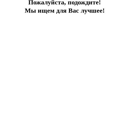
Пожалуйста, подождите!
Мы ищем для Вас лучшее!
Апартаменты с красивыми закатами
В комплексе с бассейном, 200 м до моря, Вид на море
Город:
Бодрум
Тип
Апартаменты
Площадь
200
До моря
200 м
Цена
595 000 €