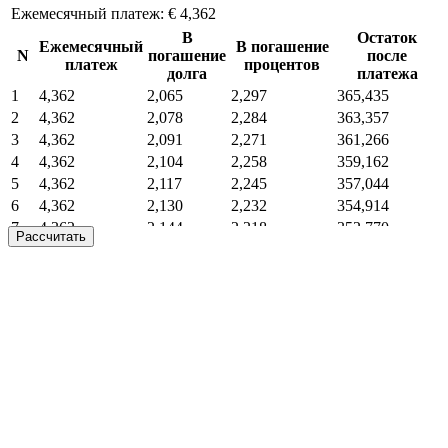
Ежемесячный платеж:
€ 4,362
В
Остаток
Ежемесячный
В погашение
N
погашение
после
платеж
процентов
долга
платежа
1
4,362
2,065
2,297
365,435
2
4,362
2,078
2,284
363,357
3
4,362
2,091
2,271
361,266
4
4,362
2,104
2,258
359,162
5
4,362
2,117
2,245
357,044
6
4,362
2,130
2,232
354,914
7
4,362
2,144
2,218
352,770
Рассчитать
8
4,362
2,157
2,205
350,613
9
4,362
2,171
2,191
348,442
10
4,362
2,184
2,178
346,258
11
4,362
2,198
2,164
344,060
12
4,362
2,212
2,150
341,849
13
4,362
2,225
2,137
339,623
14
4,362
2,239
2,123
337,384
15
4,362
2,253
2,109
335,130
16
4,362
2,267
2,095
332,863
17
4,362
2,282
2,080
330,581